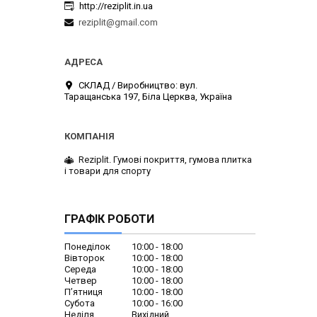
http://reziplit.in.ua
reziplit@gmail.com
СКЛАД / Виробництво: вул.
Таращанська 197, Біла Церква, Україна
Reziplit. Гумові покриття, гумова плитка
і товари для спорту
ГРАФІК РОБОТИ
Понеділок
10:00
18:00
Вівторок
10:00
18:00
Середа
10:00
18:00
Четвер
10:00
18:00
Пʼятниця
10:00
18:00
Субота
10:00
16:00
Неділя
Вихідний