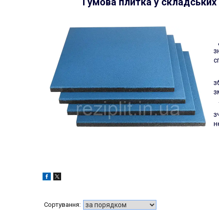
Гумова плитка у складських
Д
з
с
К
з
з
Т
з
н