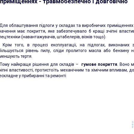
 приміщеннях - травмобезпечно і довговічно
ля облаштування підлоги у складах та виробничих приміщеннях
начення має покриття, яке забезпечувало б кращі зчіпні власти
пецтехніки (навантажувачів, штабелерів, візків тощо).
рім того, в процесі експлуатації, на підлогах, виконаних з
більшується рівень пилу, сліди пролитого масла або бензину н
меншують тертя.
ому найкраще рішення для складів –
гумове покриття
. Воно м
чіпні властивості, протистоїть механічним та хімічним впливам, до
ескладне у прибиранні та ремонті