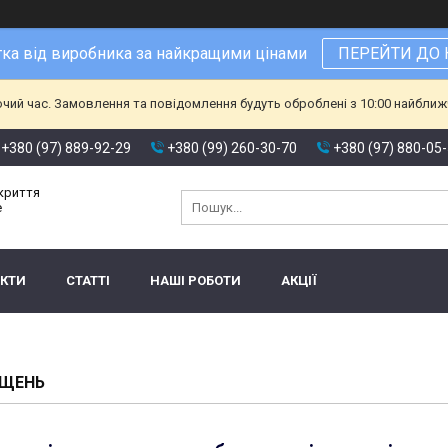
ка від виробника за найкращими цінами
ПЕРЕЙТИ ДО 
очий час. Замовлення та повідомлення будуть оброблені з 10:00 найближч
+380 (97) 889-92-29
+380 (99) 260-30-70
+380 (97) 880-05
окриття
е
АКТИ
СТАТТІ
НАШІ РОБОТИ
АКЦІЇ
ІЩЕНЬ