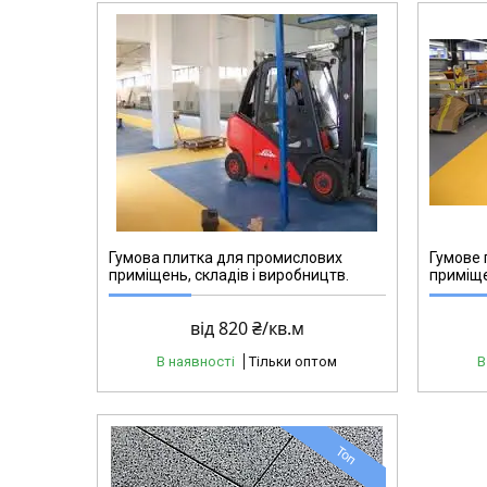
RP15
Гумова плитка для промислових
Гумове 
приміщень, складів і виробництв.
приміще
від 820 ₴/кв.м
В наявності
Тільки оптом
В
Топ