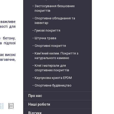
Застосування безшовних
покриттів
Спортивне обладнання та
 важливе
інвентар
вості для
Гумові покриття
 бетону,
Штучна трава
а підлозі
Спортивні покриття
Кам'яний килим. Покриття з
ає високі
натурального каменю
вговічне,
Клеї і матеріали для
спортивних покриттів
Каучукова крихта EPDM
Спортивне будівництво
Про нас
Наші роботи
Відгуки