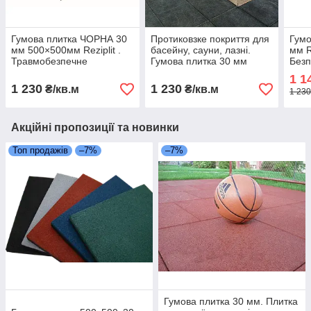
Гумова плитка ЧОРНА 30
Протиковзке покриття для
Гумо
мм 500×500мм Reziplit .
басейну, сауни, лазні.
мм R
Травмобезпечне
Гумова плитка 30 мм
Безп
універсальне покриття
зайн
1 1
1 230
1 230
₴/кв.м
₴/кв.м
1 230
Акційні пропозиції та новинки
Топ продажів
–7%
–7%
Гумова плитка 30 мм. Плитка