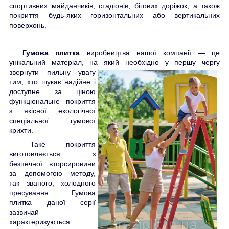
спортивних майданчиків, стадіонів, бігових доріжок, а також
покриття будь-яких горизонтальних або вертикальних
поверхонь.
Гумова плитка
виробництва нашої компанії — це
унікальний матеріал, на який необхідно у першу чергу
звернути пил
ьну увагу
тим, хто шукає надійне і
доступне за ціною
функціональне покриття
з якісної екологічної
спеціальної гумової
крихти.
Таке покриття
виготовляється з
безпечної вторсировини
за допомогою методу,
так званого, холодного
пресування. Гумова
плитка даної серії
зазвичай
характеризуються