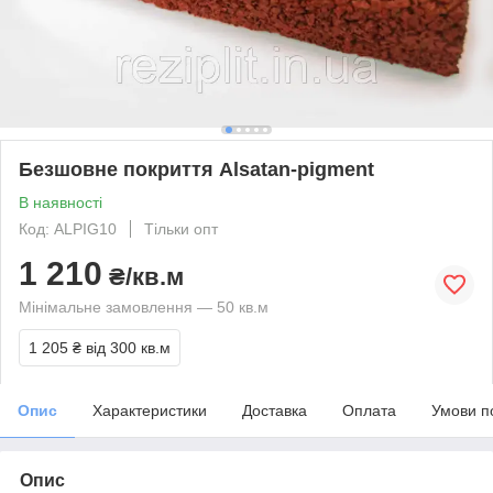
Безшовне покриття Alsatan-pigment
В наявності
Код: ALPIG10
Тільки опт
1 210
₴/кв.м
Мінімальне замовлення — 50 кв.м
1 205 ₴
від 300 кв.м
Опис
Характеристики
Доставка
Оплата
Умови п
Опис