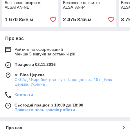
Безшовне покриття
Безшовне покриття
Безш
ALSATAN-NE
ALSATAN-P
ALS
1 670
2 475
3 7
₴/кв.м
₴/кв.м
Про нас
Рейтинг не сформований
Менше 5 відгуків за останній рік
Працює з 02.11.2016
м. Біла Церква
СКЛАД / Виробництво: вул. Таращанська 197 , Біла
Церква, Україна
Контакти
Сьогодні працює з 10:00 до 18:00
Показати весь графік роботи
Про нас