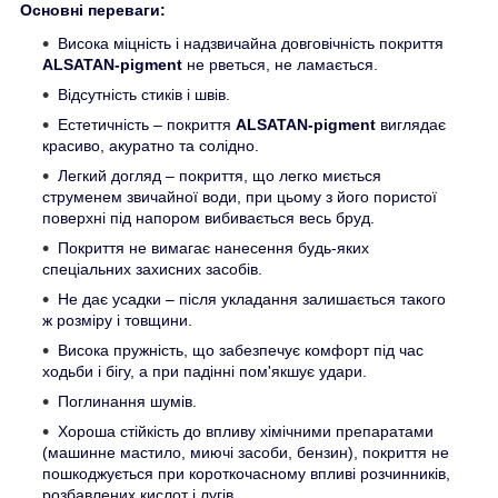
Основні переваги:
Висока міцність і надзвичайна довговічність покриття
ALSATAN-pigment
не рветься, не ламається.
Відсутність стиків і швів.
Естетичність – покриття
ALSATAN-pigment
виглядає
красиво, акуратно та солідно.
Легкий догляд – покриття, що легко миється
струменем звичайної води, при цьому з його пористої
поверхні під напором вибивається весь бруд.
Покриття не вимагає нанесення будь-яких
спеціальних захисних засобів.
Не дає усадки – після укладання залишається такого
ж розміру і товщини.
Висока пружність, що забезпечує комфорт під час
ходьби і бігу, а при падінні пом'якшує удари.
Поглинання шумів.
Хороша стійкість до впливу хімічними препаратами
(машинне мастило, миючі засоби, бензин), покриття не
пошкоджується при короткочасному впливі розчинників,
розбавлених кислот і лугів.