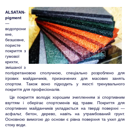
ALSATAN-
pigment
—
водопрони
кне,
безшовне,
пористе
покриття з
гумової
крихти,
змішаної з
поліуретановою сполучною
, спеціально
розроблено для
ігрових майданчиків, призначених для масових занять
спортом. Також воно підходить у якості тренувального
покриття для професіоналів.
Це покриття володіє хорошим зчепленням зі спортивним
взуттям і оберігає спортсменів від травм. Покриття для
спортивних майданчиків укладається на тверді поверхні —
асфальт, бетон, дерево, навіть на утрамбований грунт.
Основною вимогою до основи є рівна поверхня та ухил для
стоку води.