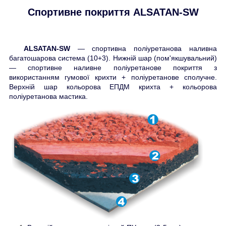
Спортивне покриття ALSATAN-SW
ALSATAN-SW
— спортивна поліуретанова наливна
багатошарова система (10+3). Нижній шар (пом'якшувальний)
— спортивне наливне поліуретанове покриття з
використанням гумової крихти + поліуретанове сполучне.
Верхній шар кольорова ЕПДМ крихта + кольорова
поліуретанова мастика.