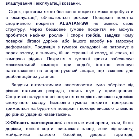
влаштування і експлуатації ковзанки.
Строк, протягом якого безшовне покриття може перебувати
в експлуатації, обчислюється роками. Поверхня полотна
спортивного покриття
ALSATAN-SW
не змінює свою
структуру. Через безшовне гумове покриття не можуть
пробитися насіння рослин і спори грибків, завдяки чому
поверхні бігової доріжки або іншого виробу не загрожує
деформація. Продукція з гумової складової не затримує в
порах вологу, а значить, їй не страшні ні холод, ні спека, ні
замерзла рідина. Покриття з гумової крихти забезпечує
максимальний комфорт при ходьбі, істотно зменшує
навантаження на опорно-руховий апарат, що важливо для
реабілітаційних установ.
Завдяки антистатичним властивостям гума оберігає від
різних статичних розрядів, гасить шум у приміщеннях.
Спортивні поліуретанові покриття володіють високою адгезією
сполучного складу. Безшовне гумове покриття прекрасно
тримається на будь-якій поверхні і володіє високою стійкістю
до різних ударних навантажень.
>>Область застосування:
легкоатлетичні арени, зали, бігові
доріжки, тенісні корти, виставкові площі, зони відпочинку,
майданчики навколо басейнів, дворові території,