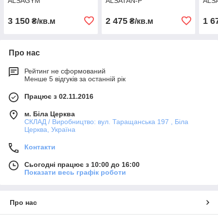
ALSAGYM
ALSATAN-P
ALS
3 150
2 475
1 6
₴/кв.м
₴/кв.м
Про нас
Рейтинг не сформований
Менше 5 відгуків за останній рік
Працює з 02.11.2016
м. Біла Церква
СКЛАД / Виробництво: вул. Таращанська 197 , Біла
Церква, Україна
Контакти
Сьогодні працює з 10:00 до 16:00
Показати весь графік роботи
Про нас