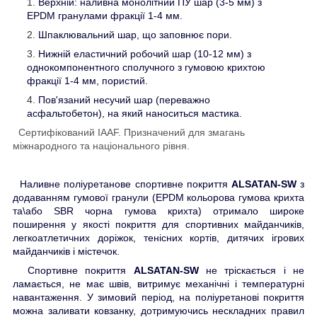
Верхній: наливна монолітний ПУ шар (3-5 мм) з
EPDM гранулами фракції 1-4 мм.
Шпаклювальний шар, що заповнює пори.
Нижній еластичний робочий шар (10-12 мм) з
однокомпонентного сполучного з гумовою крихтою
фракції 1-4 мм, пористий.
Пов'язаний несучий шар (переважно
асфальтобетон), на який наноситься мастика.
Сертифікований IAAF. Призначений для змагань
міжнародного та національного рівня.
Наливне поліуретанове спортивне покриття
ALSATAN-SW
з
додаванням гумової гранули (EPDM кольорова гумова крихта
та\або SBR чорна гумова крихта) отримало широке
поширення у якості покриття для спортивних майданчиків,
легкоатлетичних доріжок, тенісних кортів, дитячих ігрових
майданчиків і містечок.
Спортивне покриття
ALSATAN-SW
не тріскається і не
ламається, не має швів, витримує механічні і температурні
навантаження. У зимовий період, на поліуретанові покриття
можна заливати ковзанку, дотримуючись нескладних правил