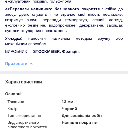
експлуатовані покрівлі, гольф-поля.
>>Переваги наливного безшовного покриття :
стійке до
зносу, довго служить і не втрачає свої якості, неслизьке,
витримує значні перепади температур, легкий догляд,
екологічно безпечне, водопроникне, декоративне, захищає
сустави от ударних навантажень
Укладка:
наносити наливним методом вручну або
механічним способом
ВИРОБНИК —
STOCKMEIER, Франція.
Приховати
Характеристики
Основні
Товщина
13 мм
Колір
Чорний
Тип використання
Для зовнішніх робіт
Вид спортивного
Наливні покриття
підлогового покриття