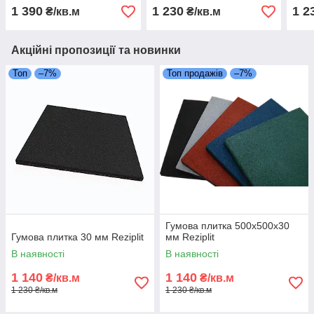
1 390
1 230
1 2
₴/кв.м
₴/кв.м
Акційні пропозиції та новинки
Топ
–7%
Топ продажів
–7%
Гумова плитка 500х500х30
Гумова плитка 30 мм Reziplit
мм Reziplit
В наявності
В наявності
1 140
1 140
₴/кв.м
₴/кв.м
1 230 ₴/кв.м
1 230 ₴/кв.м