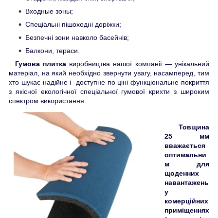
Входные зоны;
Спеціальні пішоходні доріжки;
Безпечні зони навколо басейнів;
Балкони, тераси.
Гумова плитка
виробництва нашої компанії — унікальний
матеріал, на який необхідно звернути увагу, насамперед, тим
хто шукає надійне і доступне по ціні функціональне покриття
з якісної екологічної спеціальної гумової крихти з широким
спектром використання.
Товщина
25 мм
вважається
оптимальни
м для
щоденних
навантажень
у
комерційних
приміщеннях