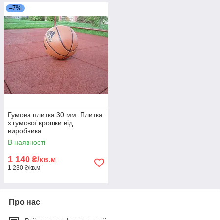
–7%
Гумова плитка 30 мм. Плитка
з гумової крошки від
виробника
В наявності
1 140
₴/кв.м
1 230 ₴/кв.м
Про нас