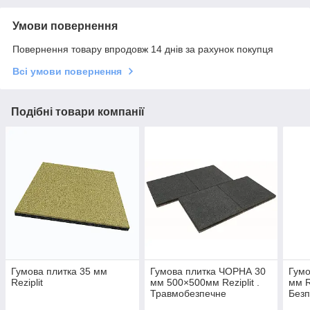
Умови повернення
Повернення товару впродовж 14 днів за рахунок покупця
Всі умови повернення
Подібні товари компанії
Гумова плитка 35 мм
Гумова плитка ЧОРНА 30
Гумо
Reziplit
мм 500×500мм Reziplit .
мм R
Травмобезпечне
Безп
універсальне покриття
зайн