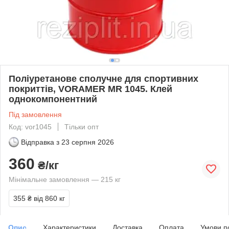
Поліуретанове сполучне для спортивних
покриттів, VORAMER MR 1045. Клей
однокомпонентний
Під замовлення
Код: vor1045
Тільки опт
Відправка з
23 серпня 2026
360
₴/кг
Мінімальне замовлення — 215 кг
355 ₴
від 860 кг
Опис
Характеристики
Доставка
Оплата
Умови п