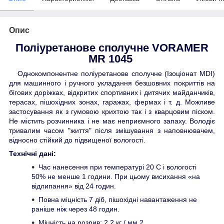
Опис
Поліуретанове сполучне VORAMER
MR 1045
Однокомпонентне поліуретанове сполучне (Ізоціонат MDI)
для машинного і ручного укладання безшовних покриттів на
бігових доріжках
,
відкритих спортивни
х
і дитячих майданчиків,
терасах, пішохідних зонах, гаражах
,
фермах і т. д. Можливе
застосування як з гумовою крихто
ю
так і з
кварцовим піском
.
Не містить розчинника і не має неприємного запаху. Володіє
тривалим часом "життя" після змішування з наповнювачем,
відносно стійкий до підвищеної вологості.
Технічні дані:
Час нанесення при температурі 20 С і вологості
50% не менше 1 години. При цьому висихання «на
відлипання» від 24 годин.
Повна міцність 7 діб, пішохідні навантаження не
раніше ніж через 48 годин.
Міцність на розрив: 2,2 кг / мм 2