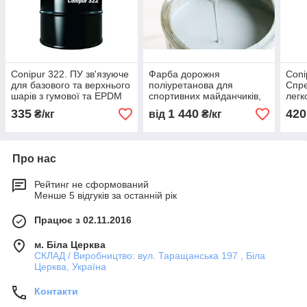
Conipur 322. ПУ зв'язуюче
Фарба дорожня
Coni
для базового та верхнього
поліуретанова для
Спре
шарів з гумової та EPDM
спортивних майданчиків,
легк
крихти
Stobielast S 166.
дорі
335
1 440
420
₴/кг
від
₴/кг
спор
Про нас
Рейтинг не сформований
Менше 5 відгуків за останній рік
Працює з 02.11.2016
м. Біла Церква
СКЛАД / Виробництво: вул. Таращанська 197 , Біла
Церква, Україна
Контакти