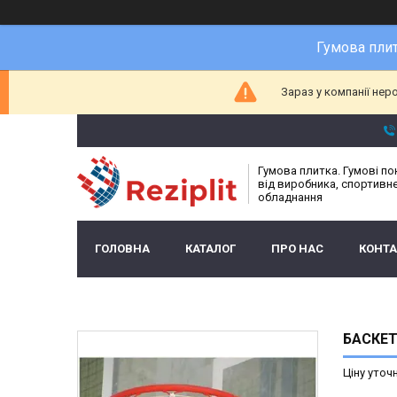
Гумова плит
Зараз у компанії нер
Гумова плитка. Гумові п
від виробника, спортивн
обладнання
ГОЛОВНА
КАТАЛОГ
ПРО НАС
КОНТ
БАСКЕ
Ціну уточ