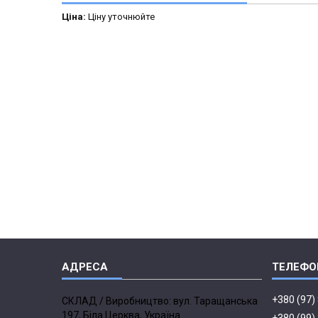
Ціна:
Ціну уточнюйте
+380 (97)
СКЛАД / Виробництво: вул. Таращанська
197, Біла Церква, Україна