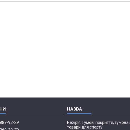
 889-92-29
Reziplit. Гумові покриття, гумова 
товари для спорту