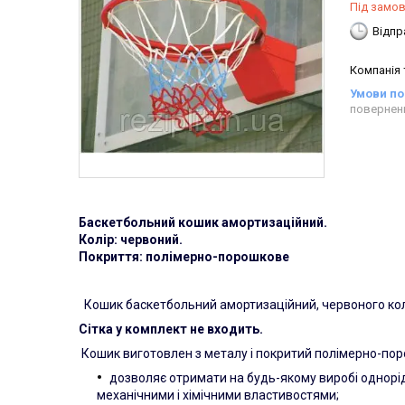
Під замо
Відпр
Компанія
повернен
Баскетбольний кошик амортизаційний.
Колір: червоний.
Покриття: полімерно-порошкове
Кошик баскетбольний амортизаційний, червоного кольо
Сітка у комплект не входить.
Кошик виготовлен ​​з металу і покритий полімерно-п
дозволяє отримати на будь-якому виробі однорід
механічними і хімічними властивостями;