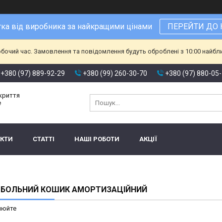
ка від виробника за найкращими цінами
ПЕРЕЙТИ ДО 
обочий час. Замовлення та повідомлення будуть оброблені з 10:00 найбл
+380 (97) 889-92-29
+380 (99) 260-30-70
+380 (97) 880-05
окриття
е
АКТИ
СТАТТІ
НАШІ РОБОТИ
АКЦІЇ
ТБОЛЬНИЙ КОШИК АМОРТИЗАЦІЙНИЙ
нюйте