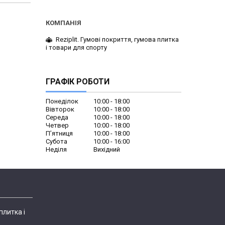
Reziplit. Гумові покриття, гумова плитка
і товари для спорту
ГРАФІК РОБОТИ
Понеділок
10:00
18:00
Вівторок
10:00
18:00
Середа
10:00
18:00
Четвер
10:00
18:00
Пʼятниця
10:00
18:00
Субота
10:00
16:00
Неділя
Вихідний
плитка і