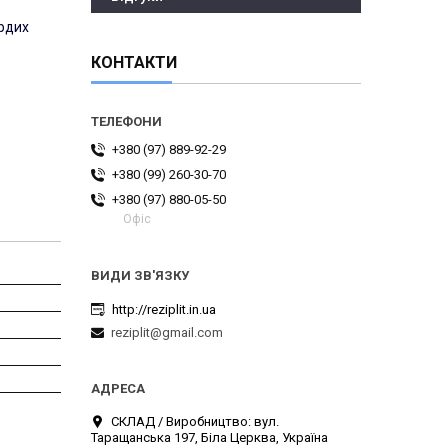
ердих
КОНТАКТИ
+380 (97) 889-92-29
+380 (99) 260-30-70
+380 (97) 880-05-50
Офіс
http://reziplit.in.ua
reziplit@gmail.com
СКЛАД / Виробництво: вул.
Таращанська 197, Біла Церква, Україна