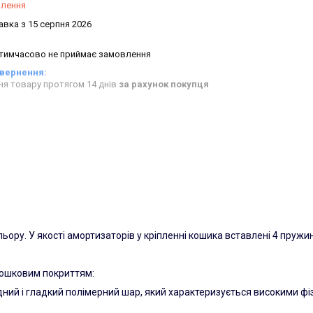
влення
авка з 15 серпня 2026
 тимчасово не приймає замовлення
ня товару протягом 14 днів
за рахунок покупця
ру. У якості амортизаторів у кріпленні кошика вставлені 4 пружин
орошковим покриттям:
ний і гладкий полімерний шар, який характеризується високими фі