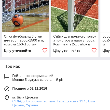
Сітка футбольна 3,5 мм
Стійки для великого тенісу
Воро
для воріт 2000х1500 мм,
з пристроєм натягу троса.
розб
комірка 150х150 мм
Комплект з 2-х стійок із
м
заставними
Ціну уточнюйте
Ціну уточнюйте
Цін
Про нас
Рейтинг не сформований
Менше 5 відгуків за останній рік
Працює з 02.11.2016
м. Біла Церква
СКЛАД / Виробництво: вул. Таращанська 197 , Біла
Церква, Україна