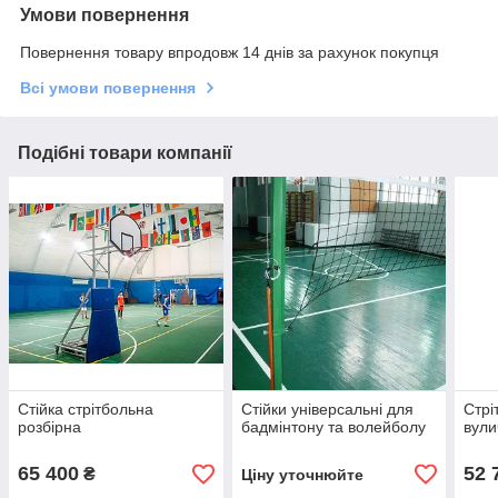
Умови повернення
Повернення товару впродовж 14 днів за рахунок покупця
Всі умови повернення
Подібні товари компанії
Стійка стрітбольна
Стійки універсальні для
Стрі
розбірна
бадмінтону та волейболу
вули
65 400
52 
₴
Ціну уточнюйте