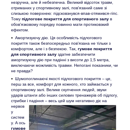
незручна, але й небезпечна. Великий відсоток травм,
отриманих у спортивному залі, пов'язаний саме зі
слизькою поверхнею: підсковзнувся-впав-отямився-гіпс.
Тому
підлогове покриття для спортивного залу
в
обов'язковому порядку повинно мати протиковзкий
ефектом.
Амортизуючу дію. Ця особливість підлогового
покриття також безпосередньо пов'язана не тільки з
комфортом, але і з безпекою. Так,
гумове покриття
для спортивного залу
здатне забезпечити
амортизуючу дію при падінні з висоти до 1,5 метра,
виключаючи можливість травми. Непогані показники, чи
не правда?
Шумопоглинаючі якості підлогового покриття – це,
перш за все, комфорт для кожного, хто займається у
спортивному залі. Велике скупчення людей, звуки
ударів штанги або інших силових тренажерів об підлогу,
стрибки і падіння – весь цей шум негативно діє на
нервов
у
систем
у. А ось
гумове