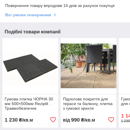
Повернення товару впродовж 14 днів за рахунок покупця
Всі умови повернення
Подібні товари компанії
Гумова плитка ЧОРНА 30
Підлогове покриття для
Гумо
мм 500×500мм Reziplit .
тераси та балкону, плитка
для 
Травмобезпечне
з гумової крихти
універсальне покриття
500×500×20мм
1 1
1 230
990
₴/кв.м
від
₴/кв.м
1 230