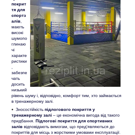
покрит
тя для
спортз
алів
,
мають
високі
шумопо
глинаю
чі
характе
ристики
,
забезпе
чать
досить
низький
рівень шуму і, відповідно, комфорт тим, хто займається
в тренажерному залі.
Зносостійкість
підлогового покриття у
тренажерному залі
– це економічна вигода від такого
придбання.
Підлогові покриття для спортивних
залів
відповідають вимогам, що пред'являються до
покриттів для місць з жорсткими умовами експлуатації.