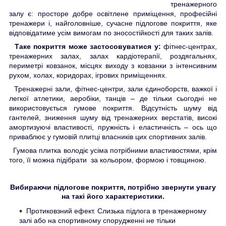
тренажерного
залу є: просторе добре освітлене приміщення, професійні
тренажери і, найголовніше, сучасне підлогове покриття, яке
відповідатиме усім вимогам по зносостійкості для таких залів.
Таке покриття може застосовуватися у:
фітнес-центрах,
тренажерних залах, залах кардіотерапії, роздягальнях,
периметрі ковзанок, місцях виходу з ковзанки з інтенсивним
рухом, холах, коридорах, ігрових приміщеннях.
Тренажерні зали, фітнес-центри, зали єдиноборств, важкої і
легкої атлетики, аеробіки, танців – де тільки сьогодні не
використовується гумове покриття. Відсутність шуму від
гантелей, зниження шуму від тренажерних верстатів, високі
амортизуючі властивості, пружність і еластичність – ось що
приваблює у гумовій плитці власників цих спортивних залів.
Гумова плитка володіє усіма потрібними властивостями, крім
того, її можна підібрати за кольором, формою і товщиною.
Вибираючи підлогове покриття, потрібно звернути увагу
на такі його характеристики.
Протиковзний ефект. Слизька підлога в тренажерному
залі або на спортивному спорудженні не тільки