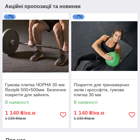
Акційні пропозиції та новинки
–7%
–7%
Гумова плитка ЧОРНА 30 мм
Покриття для тренажерних
Reziplit 500×500мм. Безпечне
залів і кроссфіта, гумова
покриття для зайнять
плитка 30 мм
спортом
В наявності
В наявності
1 140
1 140
₴/кв.м
₴/кв.м
1 230 ₴/кв.м
1 230 ₴/кв.м