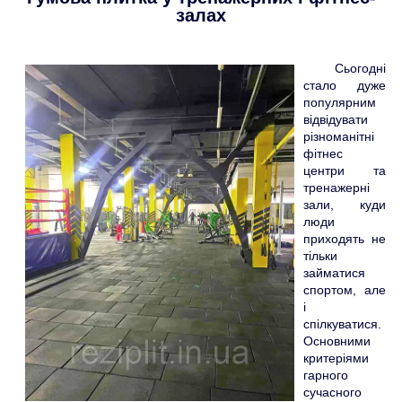
залах
Сьогодні
стало дуже
популярним
відвідувати
різноманітні
фітнес
центри та
тренажерні
зали, куди
люди
приходять не
тільки
займатися
спортом, але
і
спілкуватися.
Основними
критеріями
гарного
сучасного