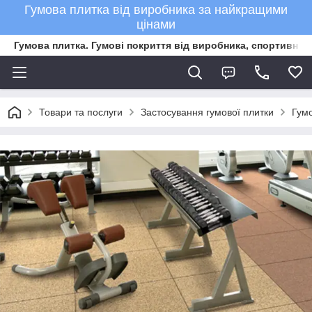
Гумова плитка від виробника за найкращими
цінами
Гумова плитка. Гумові покриття від виробника, спортивне 
Товари та послуги
Застосування гумової плитки
Гумо