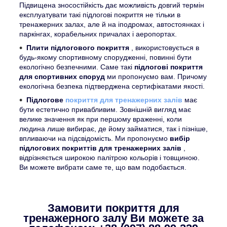
Підвищена зносостійкість дає можливість довгий термін
експлуатувати такі підлогові покриття не тільки в
тренажерних залах, але й на іподромах, автостоянках і
паркінгах, корабельних причалах і аеропортах.
Плити підлогового покриття
, використовується в
будь-якому спортивному спорудженні, повинні бути
екологічно безпечними. Саме такі
підлогові покриття
для спортивних споруд
ми пропонуємо вам. Причому
екологічна безпека підтверджена сертифікатами якості.
Підлогове
покриття для тренажерних залів
має
бути естетично привабливим. Зовнішній вигляд має
велике значення як при першому враженні, коли
людина лише вибирає, де йому займатися, так і пізніше,
впливаючи на підсвідомість. Ми пропонуємо
вибір
підлогових покриттів для тренажерних залів
,
відрізняється широкою палітрою кольорів і товщиною.
Ви можете вибрати саме те, що вам подобається.
Замовити покриття для
тренажерного залу Ви можете за