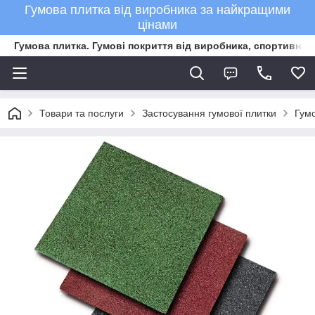
Гумова плитка від виробника за найкращими
цінами
Гумова плитка. Гумові покриття від виробника, спортивне 
Товари та послуги
Застосування гумової плитки
Гумо