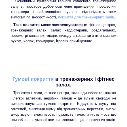
Основними критеріями гарного сучасного тренажерного
залу є: просторе добре освітлене приміщення, професійні
тренажери і найголовніше сучасні, відповідають всім
вимогам по зносостійкості,
покриття для тренажерних залів
.
Таке покриття може застосовуватися в:
фітнес-центрах,
тренажерних залах, залах кардіотерапії, роздягальнях,
периметрі ковзанок, місцях виходу з ковзанки з інтенсивним
рухом, холах, коридорах, ігрових приміщеннях.
Гумові покриття
в тренажерних і фітнес
залах.
Тренажерні зали, фітнес-центри, зали єдиноборств, важкої
і легкої атлетики, аеробіки, танців – де тільки сьогодні не
використовується гумове покриття. Відсутність шуму від
гантелей, зниження шуму від тренажерних верстатів, високі
амортизуючі властивості, пружність і еластичність – ось що
приваблює в гумової плитки власників цих спортивних залів.