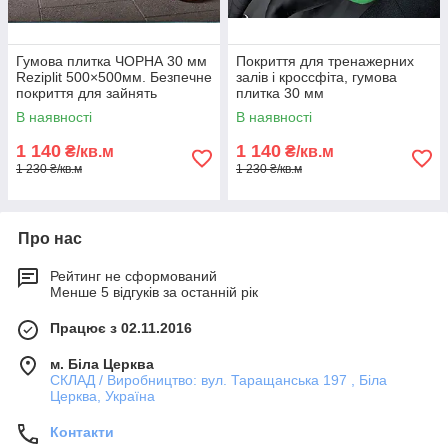
Гумова плитка ЧОРНА 30 мм
Покриття для тренажерних
Reziplit 500×500мм. Безпечне
залів і кроссфіта, гумова
покриття для зайнять
плитка 30 мм
спортом
В наявності
В наявності
1 140
1 140
₴/кв.м
₴/кв.м
1 230 ₴/кв.м
1 230 ₴/кв.м
Про нас
Рейтинг не сформований
Менше 5 відгуків за останній рік
Працює з 02.11.2016
м. Біла Церква
СКЛАД / Виробництво: вул. Таращанська 197 , Біла
Церква, Україна
Контакти