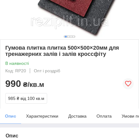
Гумова плитка плитка 500×500×20мм для
тренажерних залів і залів кроссфіту
В наявності
Код: RP20
Опт і роздріб
990
₴/кв.м
985 ₴
від 100 кв.м
Опис
Характеристики
Доставка
Оплата
Умови п
Опис