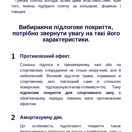
Гумова плитка володіє всіма цими властивостями, крім
того, можна підібрати плитку за кольором, формою і
товщині
Вибираючи підлогове покриття,
потрібно звернути увагу на такі його
характеристики.
1
Протиковзний ефект.
Слизька підлога в тренажерному залі або на
спортивному спорудженні не тільки незручний, але й
небезпечний. Великий відсоток травм, отриманих в
спортивному залі, пов'язаний саме зі слизькою
поверхнею: підсковзнувся-впав-отямився-гіпс. Тому
підлогове покриття для спортивного залу
в
обов'язковому порядку повинно мати протиковзким
ефектом.
2
Амортизуючу дію.
Ця особливість підлогового покриття також
безпосередньо пов'язана не тільки з комфортом, але і з