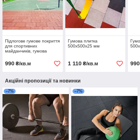
Підлогове гумове покриття
Гумова плитка
Гумо
для спортивних
500х500х25 мм
500х
майданчиків, гумова
плитка 20мм
990
1 110
990
₴/кв.м
₴/кв.м
Акційні пропозиції та новинки
–7%
–7%