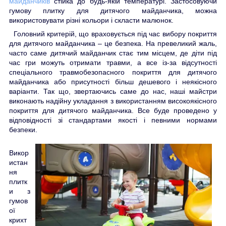
майданчиків
стійка до будь-якій температурі. Застосовуючи
гумову плитку для дитячого майданчика, можна
використовувати різні кольори і скласти малюнок.
Головний критерій, що враховується під час вибору покриття
для дитячого майданчика – це безпека. На превеликий жаль,
часто саме дитячий майданчик стає тим місцем, де діти під
час гри можуть отримати травми, а все із-за відсутності
спеціального травмобезопасного покриття для дитячого
майданчика або присутності більш дешевого і неякісного
варіанти. Так що, звертаючись саме до нас, наші майстри
виконають надійну укладання з використанням високоякісного
покриття для дитячого майданчика. Все буде проведено у
відповідності зі стандартами якості і певними нормами
безпеки.
Викор
истан
ня
плитк
и з
гумов
ої
крихт