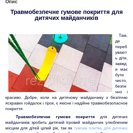
Опис
Травмобезпечне гумове покриття
для
дитячих майданчиків
Там,
де
переб
увают
ь діти,
завжд
и має
бути
чисто,
безпе
чно і
красиво. Добре, коли на дитячому майданчику з безліччю
яскравих гойдалок і гірок, є якісне і надійне травмобезопасное
покриття.
Травмобезпечне гумове покриття
для дитячих
майданчиків зробить дитячий ігровий майданчик улюбленим
місцем для дітей цілий рік, так як
гумова плитка для дитячих