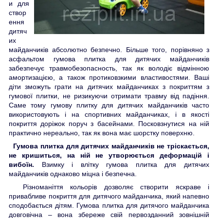
и для
створ
ення
дитяч
их
майданчиків абсолютно безпечно. Більше того, порівняно з
асфальтом гумова плитка для дитячих майданчиків
забезпечує травмобезопасность, так як володіє відмінною
амортизацією, а також протиковзкими властивостями. Ваші
діти зможуть грати на дитячих майданчиках з покриттям з
гумової плитки, не ризикуючи отримати травму від падіння.
Саме тому гумову плитку для дитячих майданчиків часто
використовують і на спортивних майданчиках, і в якості
покриття доріжок поруч з басейнами. Посковзнутися на ній
практично нереально, так як вона має шорстку поверхню.
Гумова плитка для дитячих майданчиків не тріскається,
не кришиться, на ній не утворюється деформацій і
вибоїн.
Взимку і влітку гумова плитка для дитячих
майданчиків однаково міцна і безпечна.
Різноманіття кольорів дозволяє створити яскраве і
привабливе покриття для дитячого майданчика, який напевно
сподобається дітям. Гумова плитка для дитячого майданчика
довговічна – вона збереже свій первозданний зовнішній