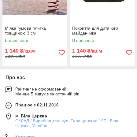
М'яка гумова плитка
Покриття для дитячого
товщиною 3 см
майданчика
В наявності
В наявності
1 140
1 140
₴/кв.м
₴/кв.м
1 230 ₴/кв.м
1 230 ₴/кв.м
Про нас
Рейтинг не сформований
Менше 5 відгуків за останній рік
Працює з 02.11.2016
м. Біла Церква
СКЛАД / Виробництво: вул. Таращанська 197 , Біла
Церква, Україна
Контакти