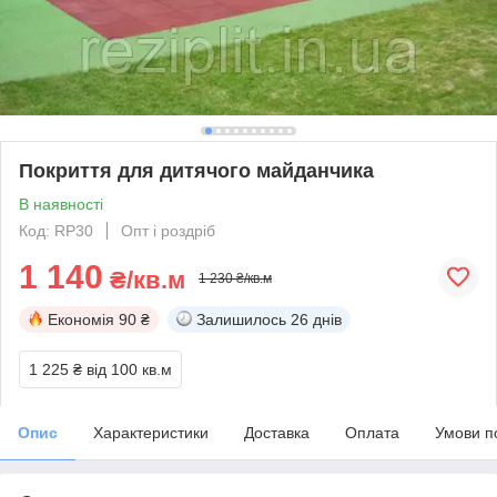
Покриття для дитячого майданчика
В наявності
Код: RP30
Опт і роздріб
1 140
₴/кв.м
1 230 ₴/кв.м
Економія
90 ₴
Залишилось
26 днів
1 225 ₴
від 100 кв.м
Опис
Характеристики
Доставка
Оплата
Умови п