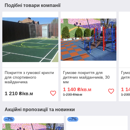
Подібні товари компанії
Покриття з гумової крихти
Гумове покриття для
Гумо
для спортивного
дитячих майданчиків, 30
дитя
майданчика
мм
1 140
1 1
₴/кв.м
1 210
₴/кв.м
1 230 ₴/кв.м
1 230
Акційні пропозиції та новинки
–7%
–7%