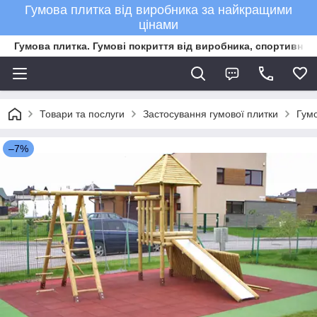
Гумова плитка від виробника за найкращими
цінами
Гумова плитка. Гумові покриття від виробника, спортивне 
Товари та послуги
Застосування гумової плитки
Гумо
–7%