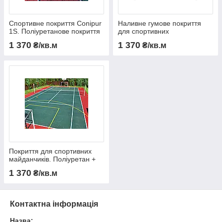
Спортивне покриття Conipur
Наливне гумове покриття
1S. Поліуретанове покриття
для спортивних
з гумової крихти
майданчиків, товщиною 10
1 370
1 370
₴/кв.м
₴/кв.м
мм
Покриття для спортивних
майданчиків. Поліуретан +
гумова крихта, 10 мм
1 370
₴/кв.м
Контактна інформація
Назва: